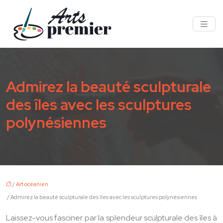
Admirez la beauté sculpturale
des îles avec les sculptures
polynésiennes
/
Art océanien
/ Admirez la beauté sculpturale des îles avec les sculptures polynésiennes
Laissez-vous fasciner par la splendeur sculpturale des îles à