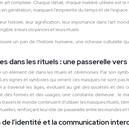
n art complexe. Chaque détail, chaque matière utilisée est le r
on en génération, marquant l’empreinte du temps et de l’espace.
histoire, leur signification, leur importance dans l’art mon
gible à leurs croyances et leurs rituels.
uvre un pan de l’histoire humaine, une richesse culturelle qui
dans les rituels : une passerelle vers 
un élément clé dans les rituels et cérémonies. Par son symbo
 Les signes et symboles qui ornent ces masques ne sont pas le f
 traversé les âges, évoluant au gré des sociétés et des cult
versité des formes et des usages, une constante demeure : le
 travers le monde continuent d’utiliser les masques rituels, té
turelles, renforçant leur rôle de passerelle entre les mondes et l
de l’identité et la communication interc