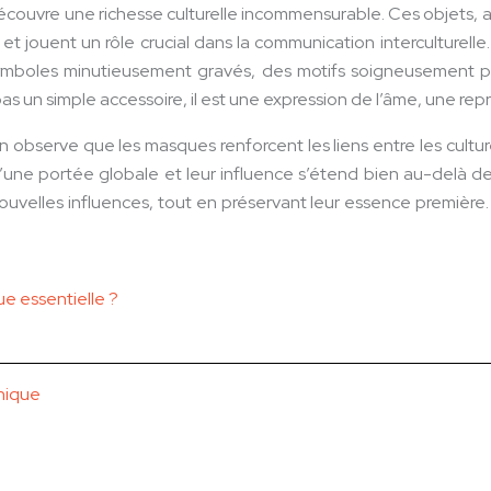
écouvre une richesse culturelle incommensurable. Ces objets, a
 et jouent un rôle crucial dans la communication interculturel
ymboles minutieusement gravés, des motifs soigneusement pe
s un simple accessoire, il est une expression de l’âme, une rep
n observe que les masques renforcent les liens entre les cultur
 d’une portée globale et leur influence s’étend bien au-delà de
velles influences, tout en préservant leur essence première. A
ue essentielle ?
nnique