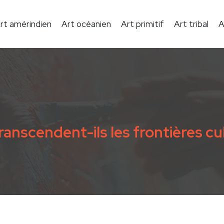
rt amérindien
Art océanien
Art primitif
Art tribal
A
nscendent-ils les frontières cul