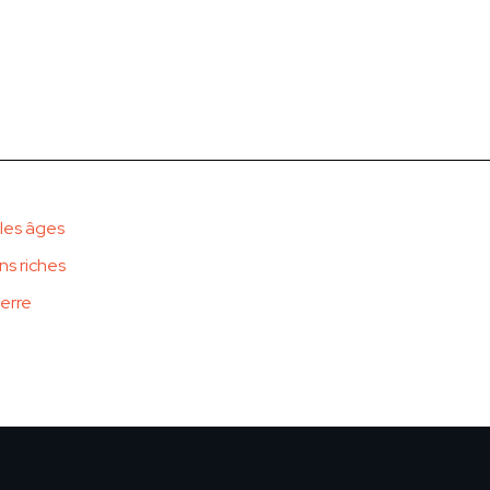
 les âges
ns riches
terre