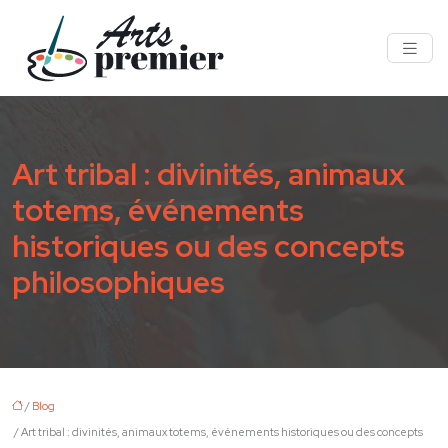
Art tribal : divinités, animaux
totems, événements
historiques ou des concepts
philosophiques
/
Blog
/ Art tribal : divinités, animaux totems, événements historiques ou des concepts