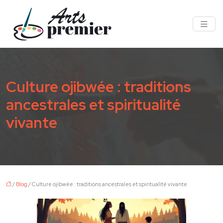
Culture ojibwée : traditions
ancestrales et spiritualité
vivante
/
Blog
/ Culture ojibwée : traditions ancestrales et spiritualité vivante